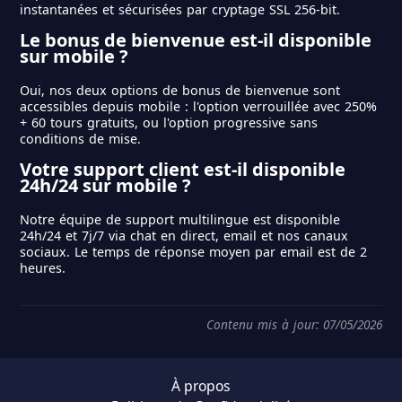
instantanées et sécurisées par cryptage SSL 256-bit.
Le bonus de bienvenue est-il disponible
sur mobile ?
Oui, nos deux options de bonus de bienvenue sont
accessibles depuis mobile : l'option verrouillée avec 250%
+ 60 tours gratuits, ou l'option progressive sans
conditions de mise.
Votre support client est-il disponible
24h/24 sur mobile ?
Notre équipe de support multilingue est disponible
24h/24 et 7j/7 via chat en direct, email et nos canaux
sociaux. Le temps de réponse moyen par email est de 2
heures.
Contenu mis à jour: 07/05/2026
À propos