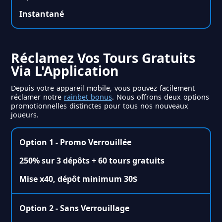
Instantané
Réclamez Vos Tours Gratuits
Via L'Application
Depuis votre appareil mobile, vous pouvez facilement
réclamer notre
rainbet bonus
. Nous offrons deux options
promotionnelles distinctes pour tous nos nouveaux
joueurs.
Option 1 - Promo Verrouillée
250% sur 3 dépôts + 60 tours gratuits
Mise x40, dépôt minimum 30$
Option 2 - Sans Verrouillage