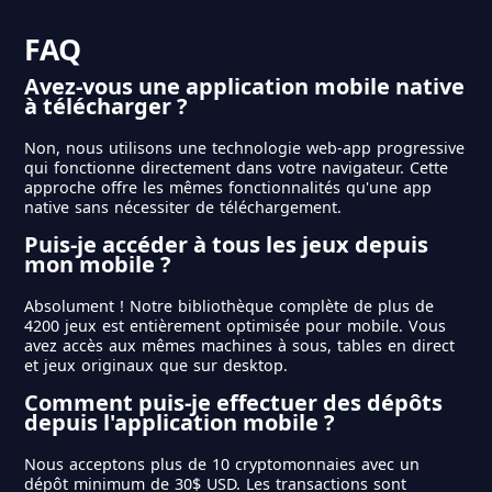
FAQ
Avez-vous une application mobile native
à télécharger ?
Non, nous utilisons une technologie web-app progressive
qui fonctionne directement dans votre navigateur. Cette
approche offre les mêmes fonctionnalités qu'une app
native sans nécessiter de téléchargement.
Puis-je accéder à tous les jeux depuis
mon mobile ?
Absolument ! Notre bibliothèque complète de plus de
4200 jeux est entièrement optimisée pour mobile. Vous
avez accès aux mêmes machines à sous, tables en direct
et jeux originaux que sur desktop.
Comment puis-je effectuer des dépôts
depuis l'application mobile ?
Nous acceptons plus de 10 cryptomonnaies avec un
dépôt minimum de 30$ USD. Les transactions sont