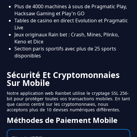
Plus de 4000 machines à sous de Pragmatic Play,
Hacksaw Gaming et Play'n GO
Tables de casino en direct Evolution et Pragmatic
Live
Jeux originaux Rain bet : Crash, Mines, Plinko,
Keno et Dice
Section paris sportifs avec plus de 25 sports
disponibles
Sécurité Et Cryptomonnaies
Sur Mobile
Notre application web Rainbet utilise le cryptage SSL 256-
bit pour protéger toutes vos transactions mobiles. En tant
que casino centré sur les cryptomonnaies, nous
acceptons plus de 10 devises numériques différentes.
Méthodes de Paiement Mobile